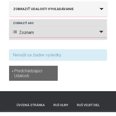
U
ZOBRAZIŤ UDALOSTI VYHĽADÁVANIE
d
ZOBRAZIŤ AKO
U
a
Zoznam
d
l
a
o
l
Nenašli sa žiadne výsledky.
s
o
«
Predchádzajúci
t
s
Udalosti
i
ť
N
S
a
ÚVODNÁ STRÁNKA
RUŠ HLINY
RUŠ VEĽKÝ DIEL
e
v