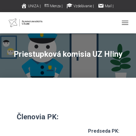
UNIZA |
Menza |
Vzdelávanie |
Mail |
iklub.sk – Internet |
Archív príspevkov |
T
O
G
G
L
Priestupková komisia UZ Hliny
E
N
A
V
I
G
A
T
I
O
N
Členovia PK:
Predseda PK: