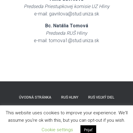
Predseda Priestupkovej komisie UZ Hliny
e-mail: gavrilova@stud.uniza.sk
Bc. Natália Tomová
Predseda RUŠ Hliny
e-mail: tomova1@stud.uniza.sk
ÚVODNÁ STRÁNKA
RUŠ HLINY
RUŠ VEĽKÝ DIEL
O NÁS
This website uses cookies to improve your experience. We'll
assume you're ok with this, but you can opt-out if you wish.
Žilinská univerzita v Žiline
| Powered by
WordPress
Cookie settings
Prijať