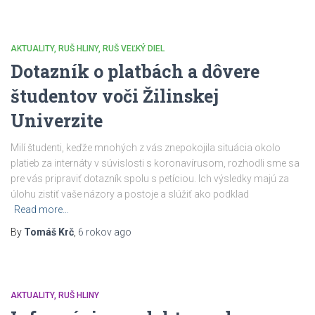
AKTUALITY
RUŠ HLINY
RUŠ VEĽKÝ DIEL
Dotazník o platbách a dôvere
študentov voči Žilinskej
Univerzite
Milí študenti, keďže mnohých z vás znepokojila situácia okolo
platieb za internáty v súvislosti s koronavírusom, rozhodli sme sa
pre vás pripraviť dotazník spolu s petíciou. Ich výsledky majú za
úlohu zistiť vaše názory a postoje a slúžiť ako podklad
Read more…
By
Tomáš Krč
,
6 rokov
ago
AKTUALITY
RUŠ HLINY