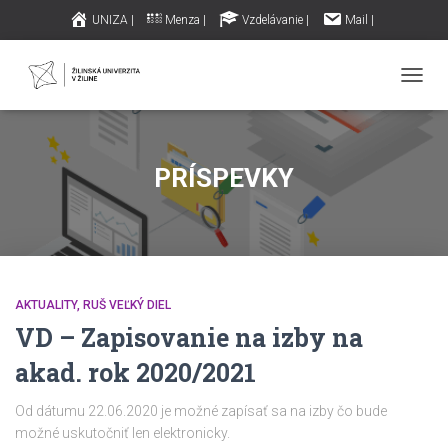
UNIZA |
Menza |
Vzdelávanie |
Mail |
iklub.sk – Internet |
Archív príspevkov |
TOGG
NAVIG
PRÍSPEVKY
AKTUALITY
RUŠ VEĽKÝ DIEL
VD – Zapisovanie na izby na
akad. rok 2020/2021
Od dátumu 22.06.2020 je možné zapísať sa na izby čo bude
možné uskutočniť len elektronicky.