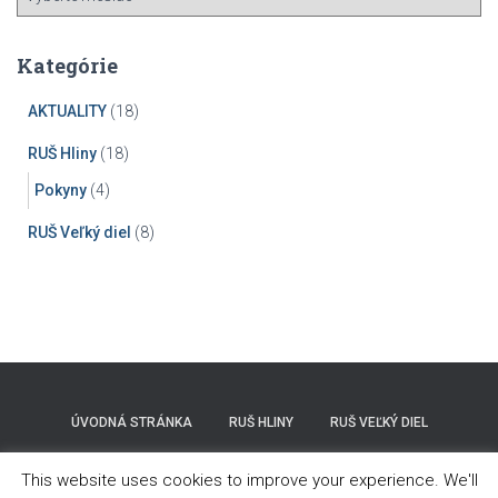
r
c
h
Kategórie
í
v
AKTUALITY
(18)
RUŠ Hliny
(18)
Pokyny
(4)
RUŠ Veľký diel
(8)
ÚVODNÁ STRÁNKA
RUŠ HLINY
RUŠ VEĽKÝ DIEL
O NÁS
This website uses cookies to improve your experience. We'll