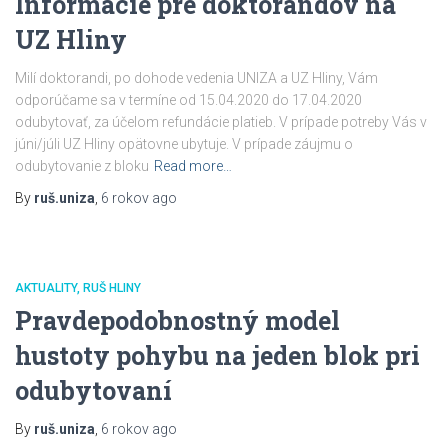
Informácie pre doktorandov na
UZ Hliny
Milí doktorandi, po dohode vedenia UNIZA a UZ Hliny, Vám
odporúčame sa v termíne od 15.04.2020 do 17.04.2020
odubytovať, za účelom refundácie platieb. V prípade potreby Vás v
júni/júli UZ Hliny opätovne ubytuje. V prípade záujmu o
odubytovanie z bloku
Read more…
By
ruš.uniza
,
6 rokov
ago
AKTUALITY
RUŠ HLINY
Pravdepodobnostný model
hustoty pohybu na jeden blok pri
odubytovaní
By
ruš.uniza
,
6 rokov
ago