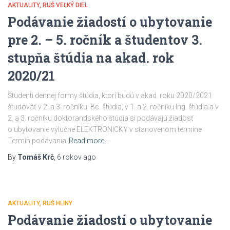
AKTUALITY
RUŠ VEĽKÝ DIEL
Podávanie žiadostí o ubytovanie
pre 2. – 5. ročník a študentov 3.
stupňa štúdia na akad. rok
2020/21
Študenti dennej formy štúdia, ktorí budú v akad. roku 2020/2021
študovať v 2. a 3. ročníku Bc. štúdia, v 1. a 2. ročníku Ing. štúdia a v
2. a 3. ročníku doktorandského štúdia si podávajú žiadosť
o ubytovanie výlučne ELEKTRONICKY v stanovenom termíne
Termín podávania
Read more…
By
Tomáš Krč
,
6 rokov
ago
AKTUALITY
RUŠ HLINY
Podávanie žiadostí o ubytovanie