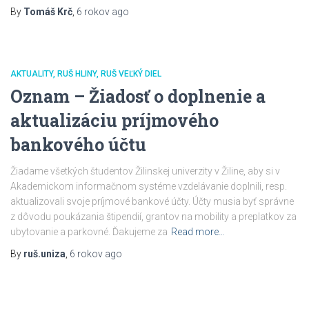
By
Tomáš Krč
,
6 rokov
ago
AKTUALITY
RUŠ HLINY
RUŠ VEĽKÝ DIEL
Oznam – Žiadosť o doplnenie a
aktualizáciu príjmového
bankového účtu
Žiadame všetkých študentov Žilinskej univerzity v Žiline, aby si v
Akademickom informačnom systéme vzdelávanie doplnili, resp.
aktualizovali svoje príjmové bankové účty. Účty musia byť správne
z dôvodu poukázania štipendií, grantov na mobility a preplatkov za
ubytovanie a parkovné. Ďakujeme za
Read more…
By
ruš.uniza
,
6 rokov
ago