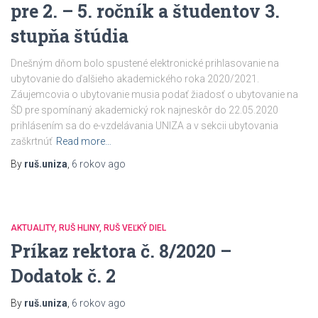
pre 2. – 5. ročník a študentov 3.
stupňa štúdia
Dnešným dňom bolo spustené elektronické prihlasovanie na
ubytovanie do ďalšieho akademického roka 2020/2021.
Záujemcovia o ubytovanie musia podať žiadosť o ubytovanie na
ŠD pre spomínaný akademický rok najneskôr do 22.05.2020
prihlásením sa do e-vzdelávania UNIZA a v sekcii ubytovania
zaškrtnúť
Read more…
By
ruš.uniza
,
6 rokov
ago
AKTUALITY
RUŠ HLINY
RUŠ VEĽKÝ DIEL
Príkaz rektora č. 8/2020 –
Dodatok č. 2
By
ruš.uniza
,
6 rokov
ago