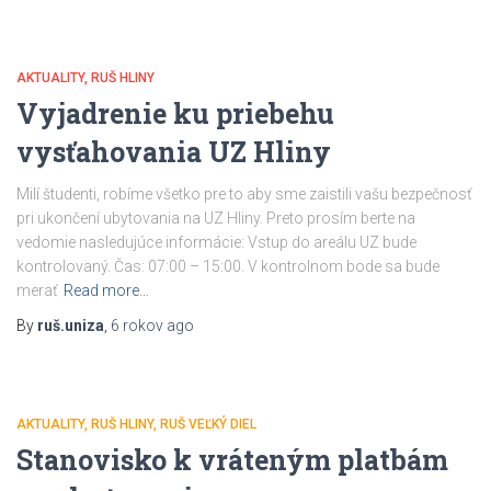
AKTUALITY
RUŠ HLINY
Vyjadrenie ku priebehu
vysťahovania UZ Hliny
Milí študenti, robíme všetko pre to aby sme zaistili vašu bezpečnosť
pri ukončení ubytovania na UZ Hliny. Preto prosím berte na
vedomie nasledujúce informácie: Vstup do areálu UZ bude
kontrolovaný. Čas: 07:00 – 15:00. V kontrolnom bode sa bude
merať
Read more…
By
ruš.uniza
,
6 rokov
ago
AKTUALITY
RUŠ HLINY
RUŠ VEĽKÝ DIEL
Stanovisko k vráteným platbám