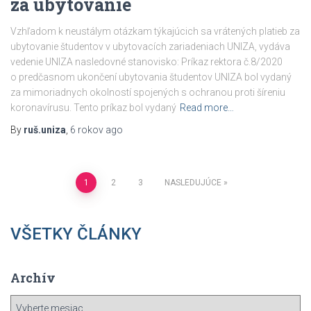
za ubytovanie
Vzhľadom k neustálym otázkam týkajúcich sa vrátených platieb za
ubytovanie študentov v ubytovacích zariadeniach UNIZA, vydáva
vedenie UNIZA nasledovné stanovisko: Príkaz rektora č.8/2020
o predčasnom ukončení ubytovania študentov UNIZA bol vydaný
za mimoriadnych okolností spojených s ochranou proti šíreniu
koronavírusu. Tento príkaz bol vydaný
Read more…
By
ruš.uniza
,
6 rokov
ago
Navigácia
1
2
3
NASLEDUJÚCE
v
VŠETKY ČLÁNKY
článkoch
Archív
A