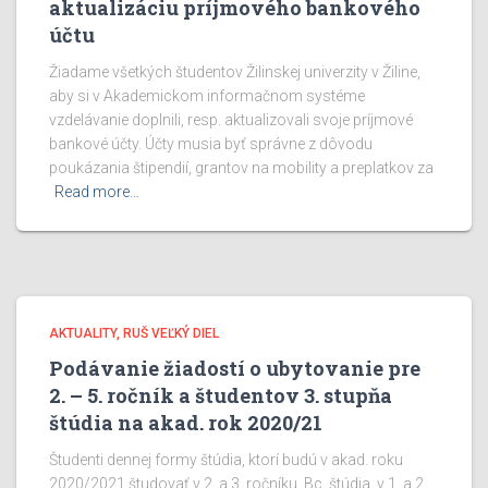
aktualizáciu príjmového bankového
účtu
Žiadame všetkých študentov Žilinskej univerzity v Žiline,
aby si v Akademickom informačnom systéme
vzdelávanie doplnili, resp. aktualizovali svoje príjmové
bankové účty. Účty musia byť správne z dôvodu
poukázania štipendií, grantov na mobility a preplatkov za
Read more…
AKTUALITY
RUŠ VEĽKÝ DIEL
Podávanie žiadostí o ubytovanie pre
2. – 5. ročník a študentov 3. stupňa
štúdia na akad. rok 2020/21
Študenti dennej formy štúdia, ktorí budú v akad. roku
2020/2021 študovať v 2. a 3. ročníku Bc. štúdia, v 1. a 2.