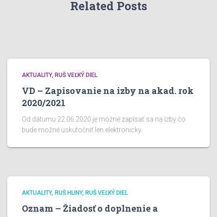
Related Posts
AKTUALITY
RUŠ VEĽKÝ DIEL
VD – Zapisovanie na izby na akad. rok
2020/2021
Od dátumu 22.06.2020 je možné zapísať sa na izby čo
bude možné uskutočniť len elektronicky.
AKTUALITY
RUŠ HLINY
RUŠ VEĽKÝ DIEL
Oznam – Žiadosť o doplnenie a