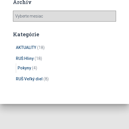
Archív
A
r
c
h
Kategórie
í
v
AKTUALITY
(18)
RUŠ Hliny
(18)
Pokyny
(4)
RUŠ Veľký diel
(8)