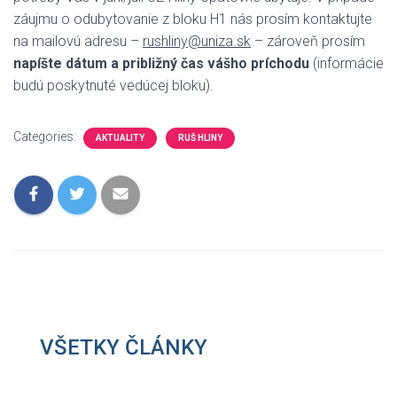
záujmu o odubytovanie z bloku H1 nás prosím kontaktujte
na mailovú adresu –
rushliny@uniza.sk
– zároveň prosím
napíšte dátum a približný čas vášho príchodu
(informácie
budú poskytnuté vedúcej bloku).
Categories:
AKTUALITY
RUŠ HLINY
VŠETKY ČLÁNKY