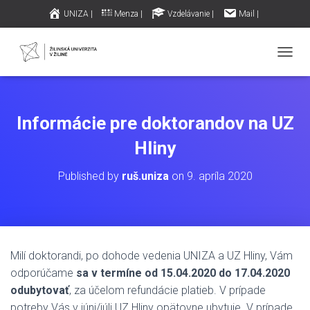
UNIZA |
Menza |
Vzdelávanie |
Mail |
iklub.sk – Internet |
Archív príspevkov |
T
O
G
G
L
Informácie pre doktorandov na UZ
E
N
Hliny
A
V
Published by
ruš.uniza
on
9. apríla 2020
I
G
A
T
I
O
Milí doktorandi, po dohode vedenia UNIZA a UZ Hliny, Vám
N
odporúčame
sa
v termíne od 15.04.2020 do 17.04.2020
odubytovať
, za účelom refundácie platieb. V prípade
potreby Vás v júni/júli UZ Hliny opätovne ubytuje. V prípade